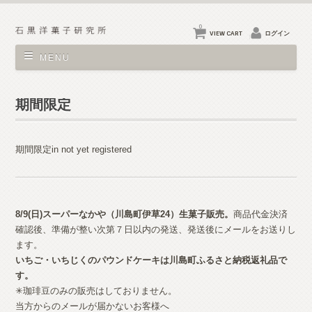
0
VIEW CART
ログイン
MENU
期間限定
期間限定in not yet registered
8/9(日)スーパーなかや（川島町伊草24）生菓子
販売。
商品代金決済
確認後、準備が整い次第７日以内の発送、発送後にメールをお送りし
ます。
いちご・いちじくのパウンドケーキは川島町ふるさと納税返礼品で
す。
✳︎珈琲豆のみの販売はしておりません。
当方からのメールが届かないお客様へ