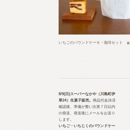
いちごのパウンドケーキ・珈琲セット
¥
8/9(日)スーパーなかや（川島町伊
草24）生菓子
販売。
商品代金決済
確認後、準備が整い次第７日以内
の発送、発送後にメールをお送り
します。
いちご・いちじくのパウンドケー