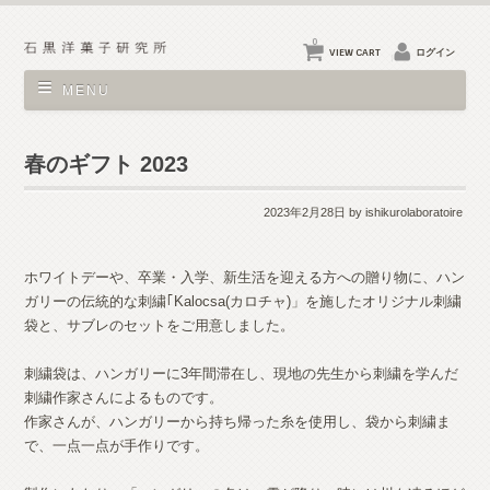
0
VIEW CART
ログイン
MENU
春のギフト 2023
2023年2月28日
by ishikurolaboratoire
ホワイトデーや、卒業・入学、新生活を迎える方への贈り物に、ハン
ガリーの伝統的な刺繍｢Kalocsa(カロチャ)」を施したオリジナル刺繍
袋と、サブレのセットをご用意しました。
刺繍袋は、ハンガリーに3年間滞在し、現地の先生から刺繍を学んだ
刺繍作家さんによるものです。
作家さんが、ハンガリーから持ち帰った糸を使用し、袋から刺繍ま
で、一点一点が手作りです。