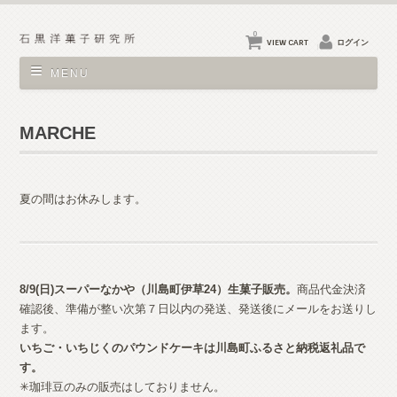
0
VIEW CART
ログイン
MENU
MARCHE
夏の間はお休みします。
8/9(日)スーパーなかや（川島町伊草24）生菓子
販売。
商品代金決済
確認後、準備が整い次第７日以内の発送、発送後にメールをお送りし
ます。
いちご・いちじくのパウンドケーキは川島町ふるさと納税返礼品で
す。
✳︎珈琲豆のみの販売はしておりません。