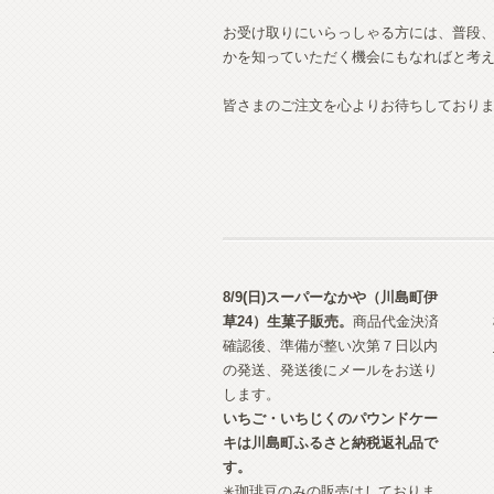
お受け取りにいらっしゃる方には、普段
かを知っていただく機会にもなればと考
皆さまのご注文を心よりお待ちしており
8/9(日)スーパーなかや（川島町伊
草24）生菓子
販売。
商品代金決済
確認後、準備が整い次第７日以内
の発送、発送後にメールをお送り
します。
いちご・いちじくのパウンドケー
キは川島町ふるさと納税返礼品で
す。
✳︎珈琲豆のみの販売はしておりま