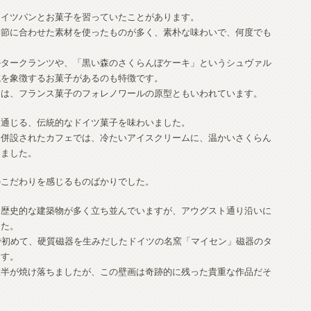
ドイツパンとお菓子を習っていたことがあります。
季節に合わせた素材を使ったものが多く、素朴な味わいで、何度でも
ルタークランツや、「黒い森のさくらんぼケーキ」というシュヴァル
域を象徴するお菓子があるのも特徴です。
テは、フランス菓子のフォレノワールの原型ともいわれています。
に通じる、伝統的なドイツ菓子を味わいました。
に併設されたカフェでは、冷たいアイスクリームに、温かいさくらん
きました。
のこだわりを感じるものばかりでした。
、歴史的な建築物が多く立ち並んでいますが、アウグスト通り沿いに
した。
で初めて、硬質磁器を生みだしたドイツの名窯「マイセン」磁器のタ
ます。
大半が焼け落ちましたが、この壁画は奇跡的に残った貴重な作品だそ