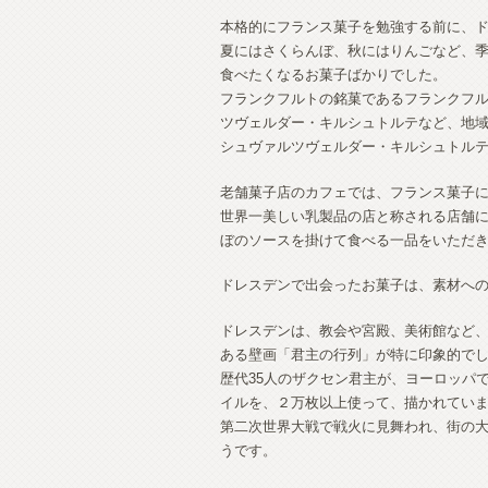
本格的にフランス菓子を勉強する前に、
夏にはさくらんぼ、秋にはりんごなど、
食べたくなるお菓子ばかりでした。
フランクフルトの銘菓であるフランクフ
ツヴェルダー・キルシュトルテなど、地
シュヴァルツヴェルダー・キルシュトル
老舗菓子店のカフェでは、フランス菓子
世界一美しい乳製品の店と称される店舗
ぼのソースを掛けて食べる一品をいただ
ドレスデンで出会ったお菓子は、素材へ
ドレスデンは、教会や宮殿、美術館など
ある壁画「君主の行列」が特に印象的で
歴代35人のザクセン君主が、ヨーロッパ
イルを、２万枚以上使って、描かれてい
第二次世界大戦で戦火に見舞われ、街の
うです。