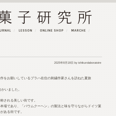
URNAL
LESSON
ONLINE SHOP
MARCHE
2025年8月18日
by ishikurolaboratoire
製作をお願いしているプラハ在住の刺繍作家さんを訪ねた夏旅
向かいました。
と称される美しい街です。
の本場であり、「バウムクーヘン」の製法と味を守りながらドイツ菓
店がある街です。