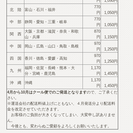
円
1,050円
770
北 陸
富山・石川・福井
円
1,050円
770
中 部
静岡・愛知・三重・岐阜
円
1,050円
大阪・京都・滋賀・奈良・和歌
870
関 西
山・兵庫
円
1,150円
970
中 国
岡山・広島・山口・鳥取・島根
円
1,250円
970
四 国
香川・徳島・愛媛・高知
円
1,250円
福岡・佐賀・長崎・熊本・大
1,170
九 州
分・宮崎・鹿児島
円
1,450円
1,170
沖 縄
沖縄
円
1,450円
4月から10月はクール便でのご発送となります
ので、ご了承くだ
さい。
※運送会社の配送料値上げにともない、４月発送分より配送料
金を改定させていただきます。
お客様のご負担が大きくなってしまい、大変申し訳ありませ
ん。
今後とも、変わらぬご愛顧をよろしくお願いいたします。