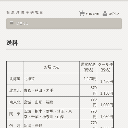
0
VIEW CART
ログイン
MENU
送料
通常配送
クール便
お届け先
(税込)
(税込)
北海道
北海道
1,170円
1,450円
870
北東北
青森・秋田・岩手
円
1,150円
770
南東北
宮城・山形・福島
円
1,050円
茨城・栃木・群馬・埼玉・東
770
関 東
京・千葉・神奈川・山梨
円
1,050円
770
信 越
新潟・長野